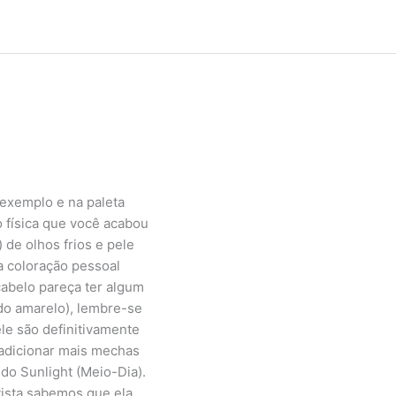
 exemplo e na paleta
o física que você acabou
 de olhos frios e pele
a coloração pessoal
cabelo pareça ter algum
 do amarelo), lembre-se
ele são definitivamente
 adicionar mais mechas
do Sunlight (Meio-Dia).
vista sabemos que ela