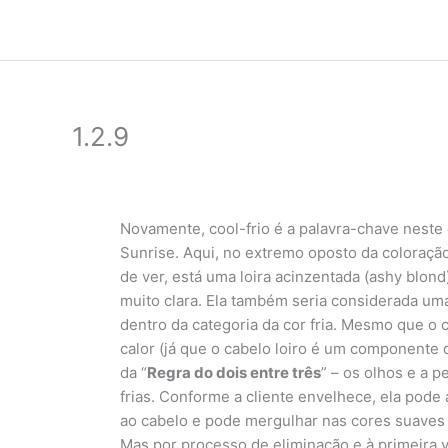
Ir
para
o
conteúdo
1.2.9
Novamente, cool-frio é a palavra-chave neste
Sunrise. Aqui, no extremo oposto da coloraçã
de ver, está uma loira acinzentada (ashy blond)
muito clara. Ela também seria considerada um
dentro da categoria da cor fria. Mesmo que o 
calor (já que o cabelo loiro é um componente
da “
Regra do dois entre três
” – os olhos e a p
frias. Conforme a cliente envelhece, ela pode
ao cabelo e pode mergulhar nas cores suaves 
Mas por processo de eliminação e à primeira 