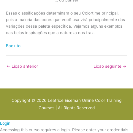
… ou Sunset
Essas classificações determinam o seu Colortime principal,
pois a maioria das cores que você usa virá principalmente das
variações dessa paleta específica. Vejamos alguns exemplos
das belas inspirações que a natureza nos traz.
Back to
←
Lição anterior
Lição seguinte
→
Copyright © 2026
Leatrice Eiseman Online Color Training
Courses
| All Rights Reserved
Login
Accessing this curso requires a login. Please enter your credentials