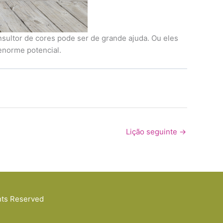
nsultor de cores pode ser de grande ajuda. Ou eles
enorme potencial.
Lição seguinte
→
ghts Reserved