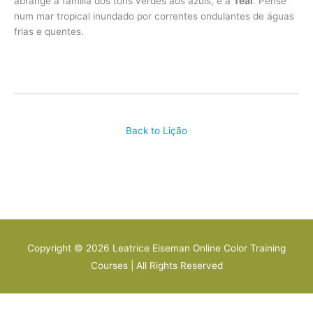
abrange a família dos tons verdes aos azuis, é a
Teal
. Pense
num mar tropical inundado por correntes ondulantes de águas
frias e quentes.
Back to Lição
Copyright © 2026
Leatrice Eiseman Online Color Training
Courses
| All Rights Reserved