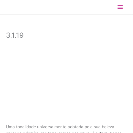
Ir
Men
para
o
princ
conteúdo
3.1.19
Uma tonalidade universalmente adotada pela sua beleza