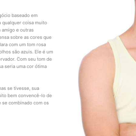
egócio baseado em
u qualquer coisa muito
 amigo e outras
pensa sobre as cores que
clara com um tom rosa
olhos são azuis. Ele é um
ervador. Com seu tom de
sa seria uma cor ótima
as se tivesse, sua
uito bem convencê-lo de
te se combinado com os