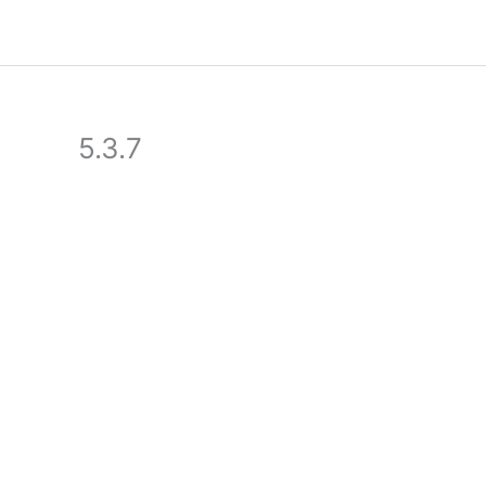
Ir
para
o
conteúdo
5.3.7